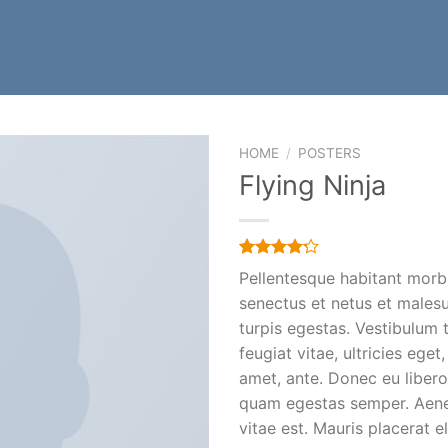
HOME
/
POSTERS
Flying Ninja
Rated
6
Pellentesque habitant morbi
4.17
out
senectus et netus et males
of 5
based on
turpis egestas. Vestibulum 
customer
ratings
feugiat vitae, ultricies eget
amet, ante. Donec eu libero
quam egestas semper. Aenea
vitae est. Mauris placerat el